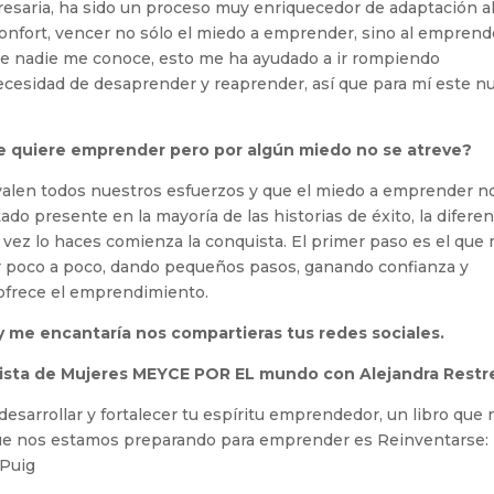
resaria, ha sido un proceso muy enriquecedor de adaptación a
confort, vencer no sólo el miedo a emprender, sino al emprend
de nadie me conoce, esto me ha ayudado a ir rompiendo
ecesidad de desaprender y reaprender, así que para mí este n
ue quiere emprender pero por algún miedo no se atreve?
 valen todos nuestros esfuerzos y que el miedo a emprender n
tado presente en la mayoría de las historias de éxito, la diferen
a vez lo haces comienza la conquista. El primer paso es el que
r poco a poco, dando pequeños pasos, ganando confianza y
ofrece el emprendimiento.
y me encantaría nos compartieras tus redes sociales.
vista de Mujeres MEYCE POR EL mundo con Alejandra Restr
sarrollar y fortalecer tu espíritu emprendedor, un libro que 
que nos estamos preparando para emprender es Reinventarse:
 Puig