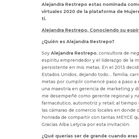
Alejandra Restrepo estas nominada com
virtuales 2020 de la plataforma de Muje
ti.
A
lejandra Restrepo, Conociendo su espí
¿Quién es Alejandra Restrepo?
Soy
Alejandra Restrepo
, consultora de ne
espíritu emprendedor y el liderazgo de la m
persistente en mis metas. En el 2013 decid
Estados Unidos, dejando todo… familia, carr
metas por cumplir comencé paso a paso a r
una maestría en gerencia de marketing y d
me desempeñé como gerente regional y nac
farmacéutico, automotriz y retail; al tiempo
las cámaras de comercio locales en donde 
honrada de compartir con tantas MEYCE que
Gracias Alba Letycia por esta invitación.
¿Qué querías ser de grande cuando eras