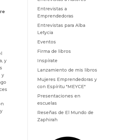
Entrevistas a
bre
Emprendedoras
Entrevistas para Alba
Letycia
Eventos
Firma de libros
el
, y
Inspírate
os
Lanzamiento de mis libros
 y
Mujeres Emprendedoras y
ngo
con Espíritu "MEYCE"
nces
Presentaciones en
escuelas
on
uy
Reseñas de El Mundo de
Zaphirah