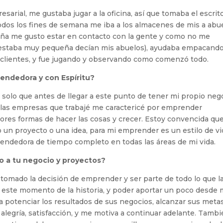
ial, me gustaba jugar a la oficina, así que tomaba el escrit
odos los fines de semana me iba a los almacenes de mis a abu
eña me gusto estar en contacto con la gente y como no me
e estaba muy pequeña decían mis abuelos), ayudaba empacando
 clientes, y fue jugando y observando como comenzó todo.
endedora y con Espíritu?
olo que antes de llegar a este punto de tener mi propio neg
 las empresas que trabajé me caractericé por emprender
ores formas de hacer las cosas y crecer. Estoy convencida qu
 un proyecto o una idea, para mi emprender es un estilo de vi
ndedora de tiempo completo en todas las áreas de mi vida.
to a tu negocio y proyectos?
 tomado la decisión de emprender y ser parte de todo lo que l
este momento de la historia, y poder aportar un poco desde 
a potenciar los resultados de sus negocios, alcanzar sus meta
e alegría, satisfacción, y me motiva a continuar adelante. Tamb