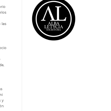
orio
elos
 las
ocio
e
da,
as
mi
s y
ién