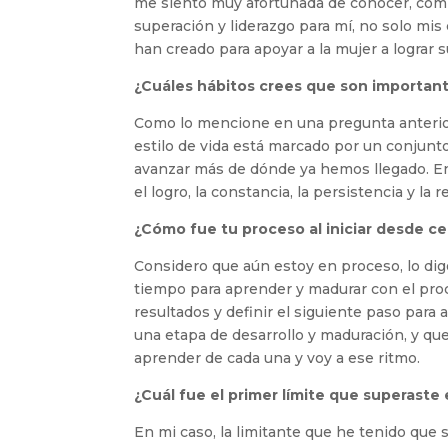
me siento muy afortunada de conocer, comp
superación y liderazgo para mí, no solo mi
han creado para apoyar a la mujer a lograr 
¿Cuáles hábitos crees que son importan
Como lo mencione en una pregunta anterior
estilo de vida está marcado por un conjunto
avanzar más de dónde ya hemos llegado. En
el logro, la constancia, la persistencia y la re
¿Cómo fue tu proceso al iniciar desde 
Considero que aún estoy en proceso, lo di
tiempo para aprender y madurar con el proc
resultados y definir el siguiente paso para
una etapa de desarrollo y maduración, y q
aprender de cada una y voy a ese ritmo.
¿Cuál fue el primer límite que superast
En mi caso, la limitante que he tenido que