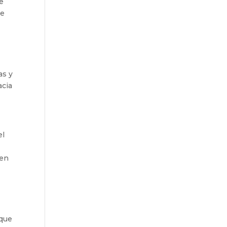
e
se
as y
acia
el
nen
 que