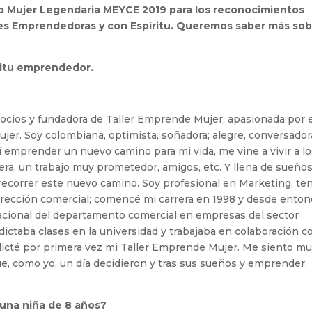
o Mujer Legendaria MEYCE 2019 para los reconocimientos
res Emprendedoras y con Espíritu. Queremos saber más so
ritu emprendedor.
gocios y fundadora de Taller Emprende Mujer, apasionada por 
ujer. Soy colombiana, optimista, soñadora; alegre, conversadora
í emprender un nuevo camino para mi vida, me vine a vivir a l
era, un trabajo muy prometedor, amigos, etc. Y llena de sueños
ecorrer este nuevo camino. Soy profesional en Marketing, te
irección comercial; comencé mi carrera en 1998 y desde ento
ional del departamento comercial en empresas del sector
 dictaba clases en la universidad y trabajaba en colaboración c
dicté por primera vez mi Taller Emprende Mujer. Me siento m
, como yo, un día decidieron y tras sus sueños y emprender.
 una niña de 8 años?