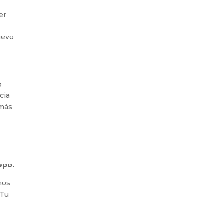
l
er
uevo
o
cia
 más
epo.
nos
 Tu