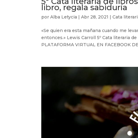
5º Cata literaria de libro
libro, regala sabiduría
por
Alba Letycia
|
Abr 28, 2021
|
Cata literar
«Se quien era esta mañana cuando me levan
entonces.» Lewis Carroll 5º Cata literaria de 
PLATAFORMA VIRTUAL EN FACEBOOK DE “El 