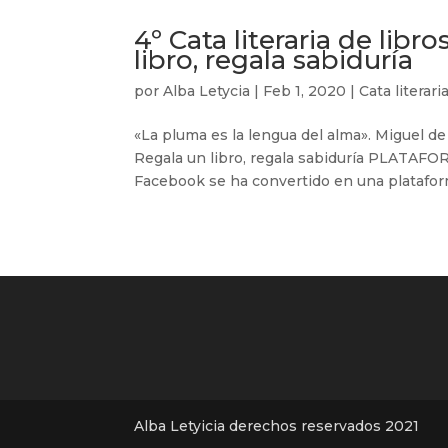
4º Cata literaria de libro
libro, regala sabiduría
por
Alba Letycia
|
Feb 1, 2020
|
Cata literari
«La pluma es la lengua del alma». Miguel de C
Regala un libro, regala sabiduría PLATAF
Facebook se ha convertido en una plataforma
Alba Letyicia derechos reservados 2021