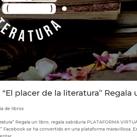
s “El placer de la literatura” Regala
ia de libros
 literatura” Regala un libro, regala sabiduría PLATAFORMA VIRTU
” Facebook se ha convertido en una plataforma maravillosa. E
ntar...