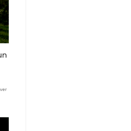
 un
over